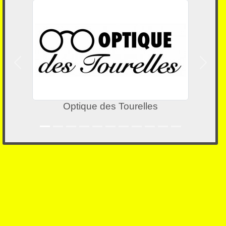
Précedent
Suivan
que des Tourelles
Bat