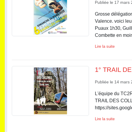
Publiée le
17 mars 
Grosse délégatio
Valence. voici leu
Puaux 1h30, Guil
Combette en moins
Lire la suite
1° TRAIL D
Publiée le
14 mars 
L'équipe du TC2R 
TRAIL DES COLLI
https://sites.googl
Lire la suite