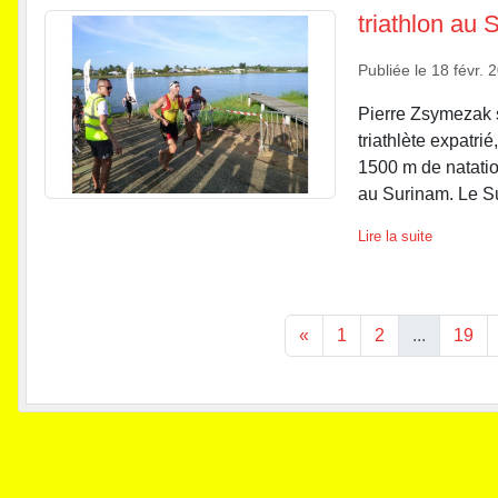
triathlon au 
Publiée le
18 févr. 
Pierre Zsymezak 
triathlète expatrié
1500 m de natatio
au Surinam. Le Su
Lire la suite
«
1
2
...
19