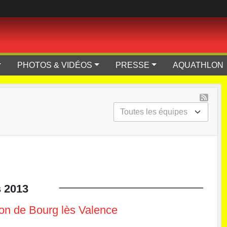
PHOTOS & VIDÉOS
PRESSE
AQUATHLON
s
2013
on de Bourg lès Valence