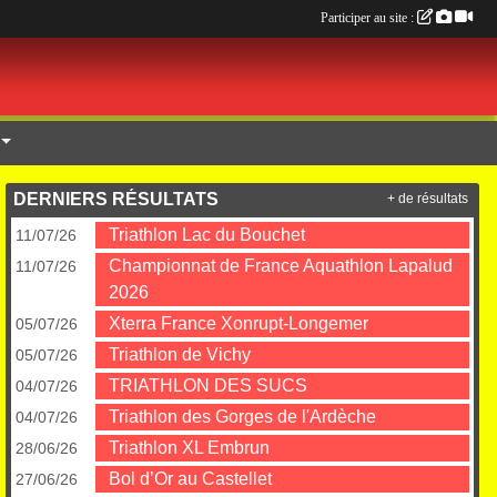
Participer au site :
DERNIERS RÉSULTATS
+ de résultats
Triathlon Lac du Bouchet
11/07/26
Championnat de France Aquathlon Lapalud
11/07/26
2026
Xterra France Xonrupt-Longemer
05/07/26
Triathlon de Vichy
05/07/26
TRIATHLON DES SUCS
04/07/26
Triathlon des Gorges de l'Ardèche
04/07/26
Triathlon XL Embrun
28/06/26
Bol d’Or au Castellet
27/06/26