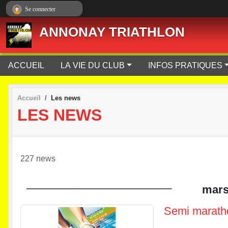
Panneau de gestion des cookies
Se connecter
ANNONAY TRIATHLON
ACCUEIL
LA VIE DU CLUB
INFOS PRATIQUES
Accueil
Les news
LES NEWS
227 news
mar
Semi marath