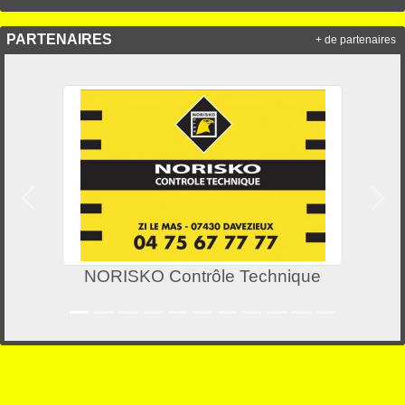
PARTENAIRES
+ de partenaires
Précedent
Suiv
hnique
Bati Etoile