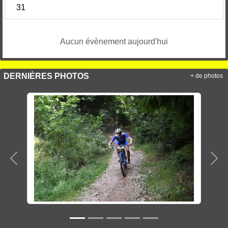
31
Aucun évènement aujourd'hui
DERNIÈRES PHOTOS
+ de photos
Précedent
Sui