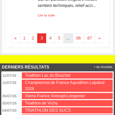
sentiers techniques, relief acci...
Lire la suite
«
1
2
3
4
5
...
86
87
»
DERNIERS RÉSULTATS
+ de résultats
Triathlon Lac du Bouchet
11/07/26
Championnat de France Aquathlon Lapalud
11/07/26
2026
Xterra France Xonrupt-Longemer
05/07/26
Triathlon de Vichy
05/07/26
TRIATHLON DES SUCS
04/07/26