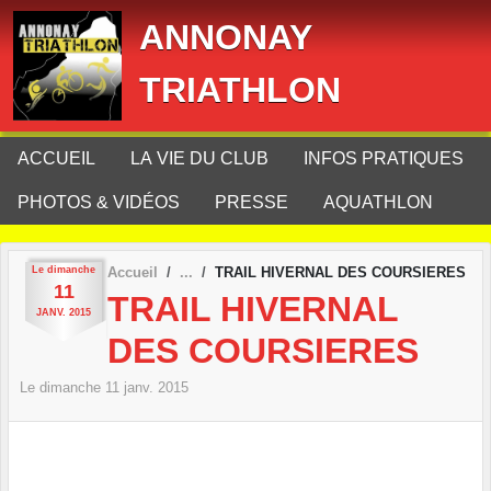
Panneau de gestion des cookies
ANNONAY
TRIATHLON
ACCUEIL
LA VIE DU CLUB
INFOS PRATIQUES
PHOTOS & VIDÉOS
PRESSE
AQUATHLON
Le
dimanche
Accueil
TRAIL HIVERNAL DES COURSIERES
11
TRAIL HIVERNAL
JANV.
2015
DES COURSIERES
Le
dimanche
11
janv.
2015