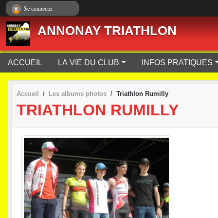
Panneau de gestion des cookies
Se connecter
ANNONAY TRIATHLON
ACCUEIL
LA VIE DU CLUB
INFOS PRATIQUES
Accueil
Les albums photos
Triathlon Rumilly
TRIATHLON RUMILLY